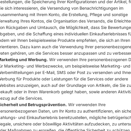
estellungen, die Speicherung Ihrer Konfigurationen und der Artikel, f
ie sich interessieren, die Versendung von Benachrichtigungen im
usammenhang mit Ihrem Konto, die Erstellung, Pflege und sonstige
erwaltung Ihres Kontos, die Organisation des Versands, die Erleicht
on Rückgaben und Umtausch, die Möglichkeit, dass Sie Bewertung
bgeben, und die Schaffung eines individuellen Einkaufserlebnisses fü
ndem wir Ihnen beispielsweise Produkte empfehlen, die sich an Ihren
rientieren. Dazu kann auch die Verwendung Ihrer personenbezogen
aten gehören, um die Services besser anzupassen und zu verbesser
arketing und Werbung.
Wir verwenden Ihre personenbezogenen D
ür Marketing- und Werbezwecke, um beispielsweise Marketing- und
erbemitteilungen per E-Mail, SMS oder Post zu versenden und Ihnen
erbung für Produkte oder Leistungen für die Services oder andere
ebsites anzuzeigen, auch auf der Grundlage von Artikeln, die Sie z
ekauft oder in Ihren Warenkorb gelegt haben, sowie anderen Aktivit
ezug auf die Services.
icherheit und Betrugsprävention.
Wir verwenden Ihre
ersonenbezogenen Daten, um Ihr Konto zu authentifizieren, ein sich
ahlungs- und Einkaufserlebnis bereitzustellen, mögliche betrügerisc
llegale, unsichere oder böswillige Aktivitäten aufzudecken, zu unter
der Maßnahmen zu ergreifen, die öffentliche Sicherheit zu schützen 