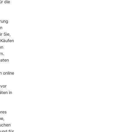
ür die
erung
en
r Sie,
 Käufen
en
n.
aten
 online
uvor
äten in
eres
he,
suchen
und für