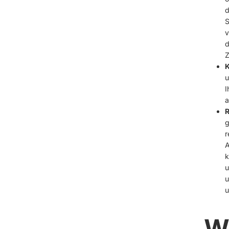
d
S
v
d
Z
K
u
I
a
R
g
r
A
k
u
u
u
W