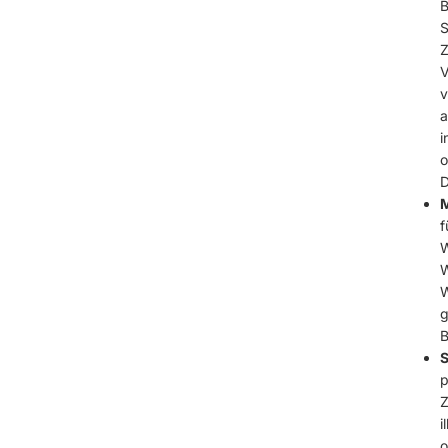
B
S
Z
V
v
a
i
o
D
M
f
W
W
W
g
B
S
p
Z
i
o