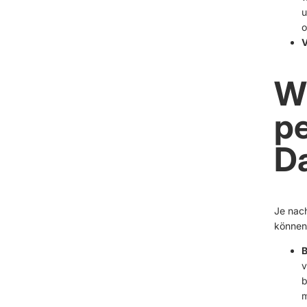
u
o
V
Wi
p
D
Je nach
können
B
v
b
m