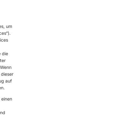
es, um
ces“).
ices
 die
ter
. Wenn
 dieser
ug auf
en.
 einen
und