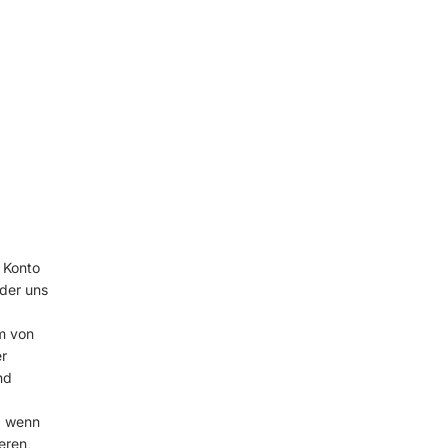
 Konto
oder uns
m von
r
nd
, wenn
eren,