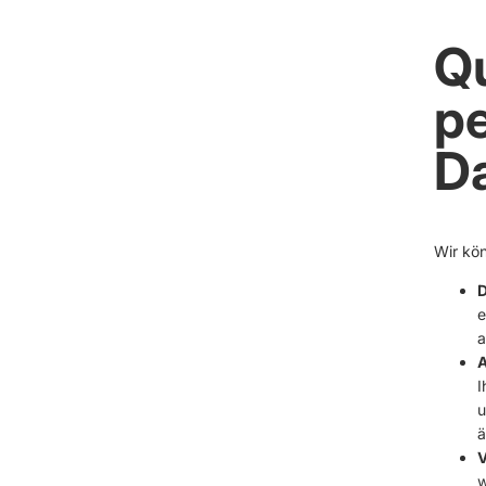
Qu
p
D
Wir kö
D
e
a
A
I
u
ä
V
w