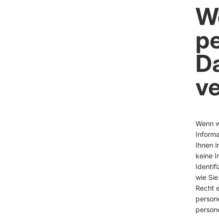
W
p
Da
ve
Wenn w
Informa
Ihnen 
keine I
Identif
wie Sie
Recht e
persone
person