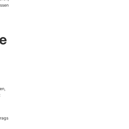
assen
e
en,
:
trags