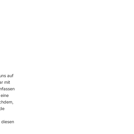
uns auf
ar mit
mfassen
 eine
achdem,
nde
 diesen