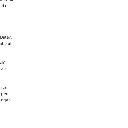
 die
Daten,
ah auf
 um
 zu
n zu
gegen
gungen