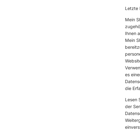
Letzte
Mein Sh
zugehör
Ihnen a
Mein Sh
bereitz
person
Website
Verwen
es eine
Datensc
die Er
Lesen S
der Ser
Datens
Weiterg
einvers