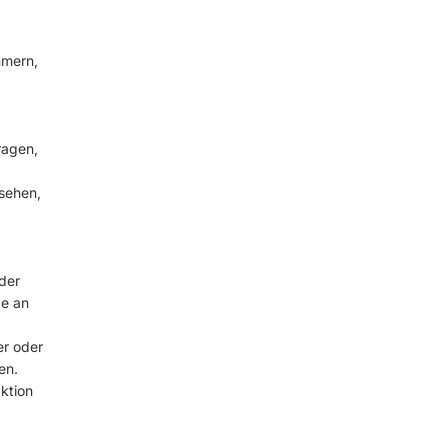
,
mmern,
ragen,
nsehen,
 der
ge an
er oder
en.
aktion